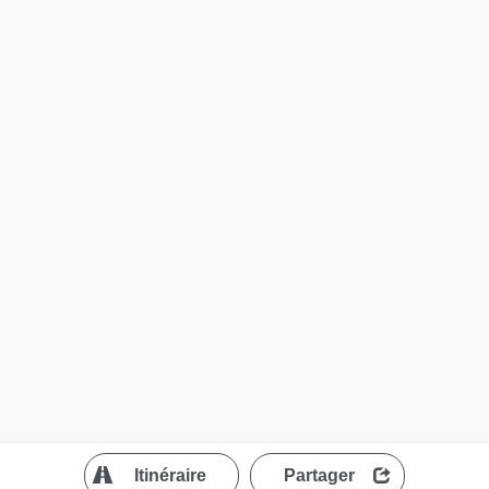
?
Itinéraire
Partager
MapLibre
| ©
OpenStreetMap contributors
200 m