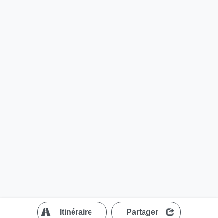
?
Itinéraire
Partager
MapLibre
| ©
OpenStreetMap contributors
200 m