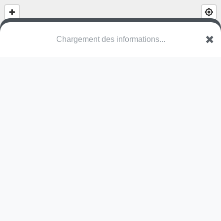
(nom inconnu)
Domaine de l'Île - Île de la Muhlmatt
67400 Illkirch-Graffenstaden
Une erreur ? Corrigez !
🌍
Découvrez cartes.app !
Pas encore de photo disponible,
postez la vôtre !
Ou tentez
Google Street View
Modules présents (OpenStreetMap)
aire de jeux
table de ping-pong
Pas encore de commentaire disponible,
postez le vôtre !