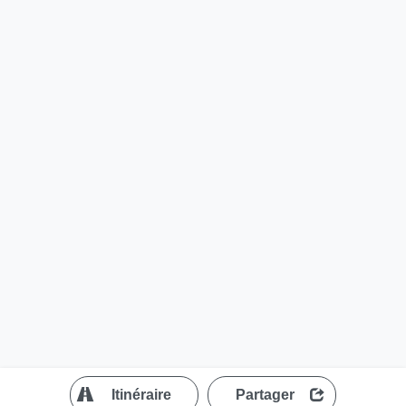
?
Itinéraire
Partager
MapLibre
| ©
OpenStreetMap contributors
200 m