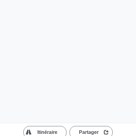
?
Itinéraire
Partager
MapLibre
| ©
OpenStreetMap contributors
200 m