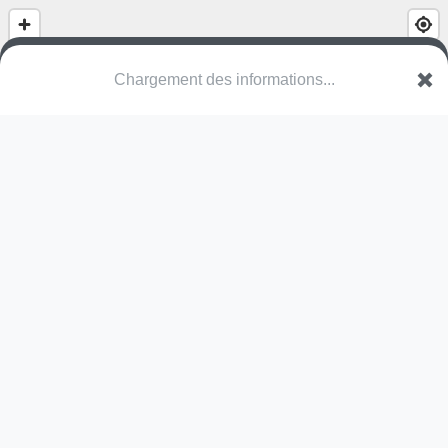
(nom inconnu)
Avenue du Gibet - Galgelaan
1140 Evere
Une erreur ? Corrigez !
🌍
Découvrez cartes.app !
Pas encore de photo disponible,
postez la vôtre !
Ou tentez
Google Street View
Modules présents (OpenStreetMap)
table de ping-pong
Pas encore de commentaire disponible,
postez le vôtre !