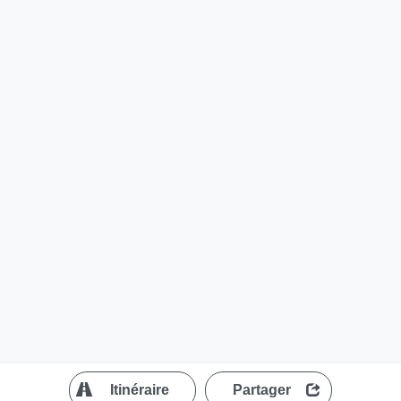
?
Itinéraire
Partager
MapLibre
| ©
OpenStreetMap contributors
200 m