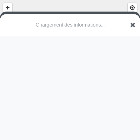
speeltuin
Geneinde
2260 Westerlo
Une erreur ? Corrigez !
🌍
Découvrez cartes.app !
Pas encore de photo disponible,
postez la vôtre !
Ou tentez
Google Street View
Pas encore de commentaire disponible,
postez le vôtre !