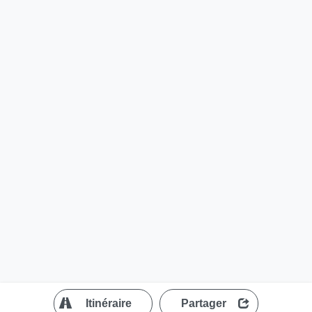
?
Itinéraire
Partager
MapLibre
| ©
OpenStreetMap contributors
200 m