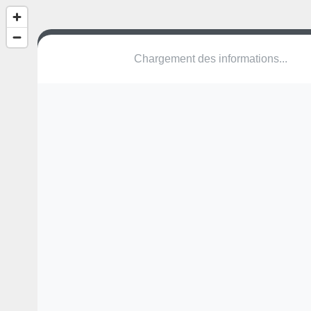
Grand Couronné
Allée du Schluthfeld
67076 Strasbourg
Une erreur ? Corrigez !
🌍
Découvrez cartes.app !
Pas encore de photo disponible,
postez la vôtre !
Ou tentez
Google Street View
Modules présents (OpenStreetMap)
aire de jeux
table de ping-pong
Pas encore de commentaire disponible,
postez le vôtre !