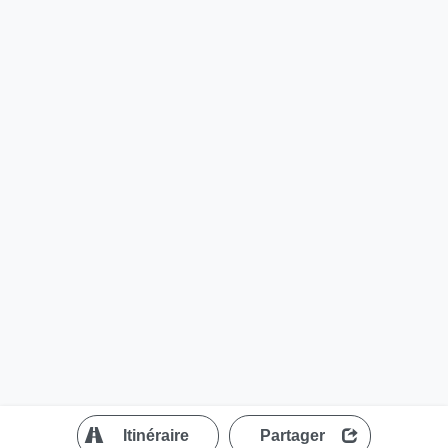
?
Itinéraire
Partager
MapLibre
| ©
OpenStreetMap contributors
200 m