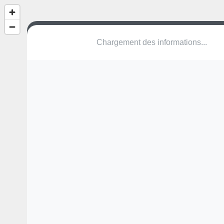
(nom inconnu)
Rue Georges Clemenceau
57280 Maizières-lès-Metz
Une erreur ? Corrigez !
🌍
Découvrez cartes.app !
Pas encore de photo disponible,
postez la vôtre !
Ou tentez
Google Street View
Modules présents (OpenStreetMap)
terrain multisports
Pas encore de commentaire disponible,
postez le vôtre !