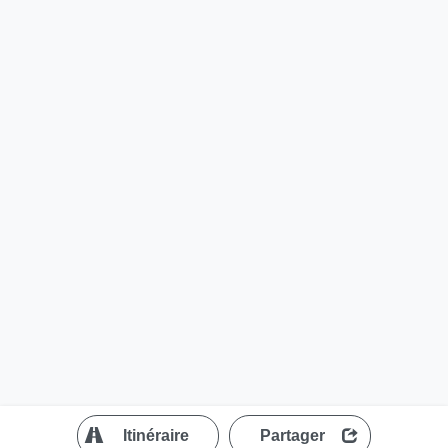
?
Itinéraire
Partager
MapLibre
| ©
OpenStreetMap contributors
200 m