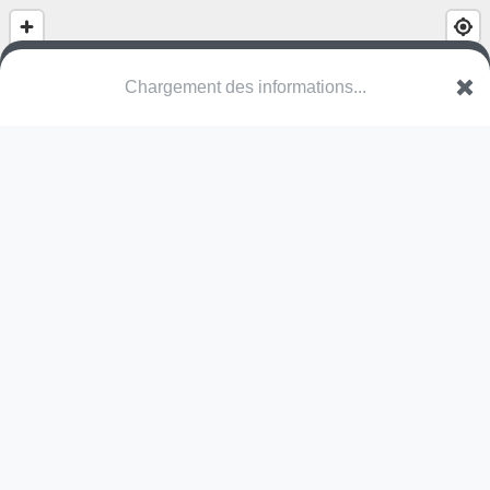
Square des Cannoniers
Avenue du Neuhof
67100 Strasbourg
Une erreur ? Corrigez !
🌍
Découvrez cartes.app !
Pas encore de photo disponible,
postez la vôtre !
Ou tentez
Google Street View
Pas encore de commentaire disponible,
postez le vôtre !