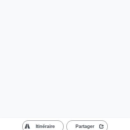
?
Itinéraire
Partager
MapLibre
| ©
OpenStreetMap contributors
200 m