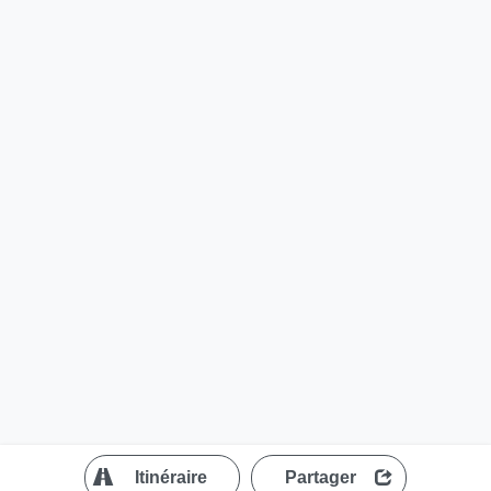
?
Itinéraire
Partager
MapLibre
| ©
OpenStreetMap contributors
200 m