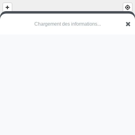
(nom inconnu)
Rue des Boutons d'Or
35580 Guignen
Une erreur ? Corrigez !
🌍
Découvrez cartes.app !
Pas encore de photo disponible,
postez la vôtre !
Ou tentez
Google Street View
Pas encore de commentaire disponible,
postez le vôtre !