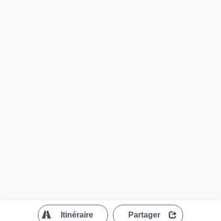
?
Itinéraire
Partager
MapLibre
| ©
OpenStreetMap contributors
200 m