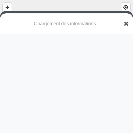
(nom inconnu)
Square du Pré Fleuri
67203 Oberschaeffolsheim
Une erreur ? Corrigez !
🌍
Découvrez cartes.app !
Pas encore de photo disponible,
postez la vôtre !
Ou tentez
Google Street View
Pas encore de commentaire disponible,
postez le vôtre !