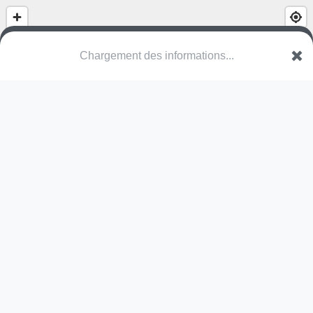
Gymnase Roger Lefèbvre
Avenue du Haut de Fol
88800 Vittel
Une erreur ? Corrigez !
🌍
Découvrez cartes.app !
Pas encore de photo disponible,
postez la vôtre !
Ou tentez
Google Street View
Modules présents (OpenStreetMap)
terrain multisports
Pas encore de commentaire disponible,
postez le vôtre !