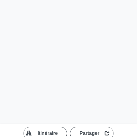
?
Itinéraire
Partager
MapLibre
| ©
OpenStreetMap contributors
200 m