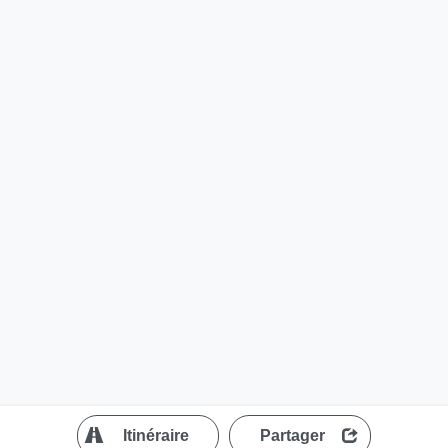
?
Itinéraire
Partager
MapLibre
| ©
OpenStreetMap contributors
200 m