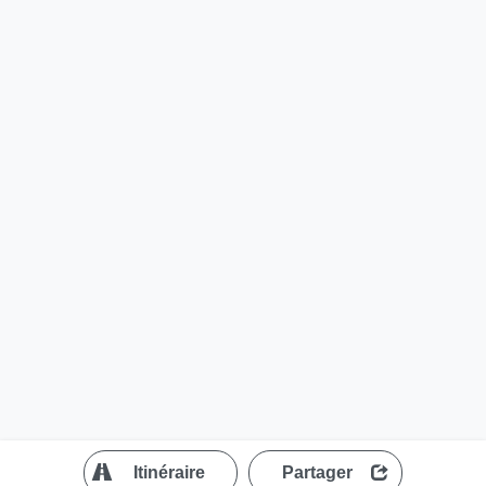
?
Itinéraire
Partager
MapLibre
| ©
OpenStreetMap contributors
200 m