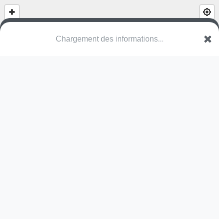
(nom inconnu)
Rue de la Chapelle
57070 Chieulles
Une erreur ? Corrigez !
🌍
Découvrez cartes.app !
Pas encore de photo disponible,
postez la vôtre !
Ou tentez
Google Street View
Pas encore de commentaire disponible,
postez le vôtre !