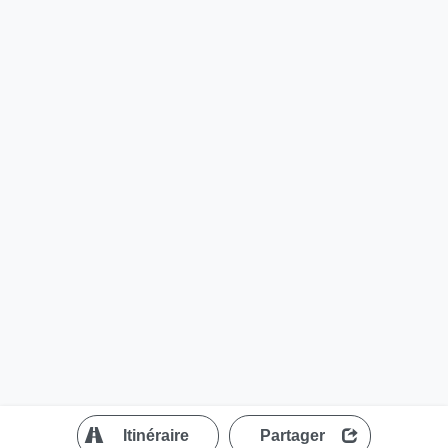
?
Itinéraire
Partager
MapLibre
| ©
OpenStreetMap contributors
200 m