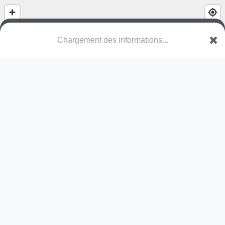
(nom inconnu)
Route de Marennes
69960 Corbas
Une erreur ? Corrigez !
🌍
Découvrez cartes.app !
Pas encore de photo disponible,
postez la vôtre !
Ou tentez
Google Street View
Modules présents (OpenStreetMap)
station de fitness
Pas encore de commentaire disponible,
postez le vôtre !