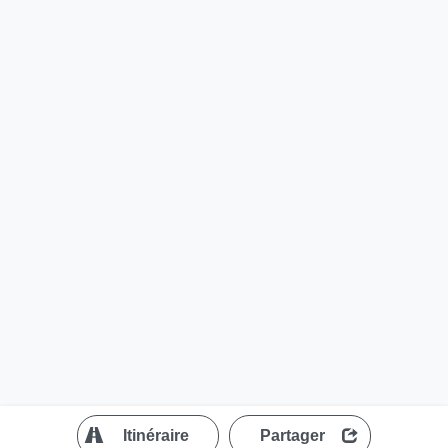
?
Itinéraire
Partager
MapLibre
| ©
OpenStreetMap contributors
200 m