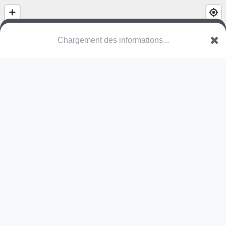
(nom inconnu)
Paddenpoelhof
9800 Deinze
Une erreur ? Corrigez !
🌍
Découvrez cartes.app !
Pas encore de photo disponible,
postez la vôtre !
Ou tentez
Google Street View
Pas encore de commentaire disponible,
postez le vôtre !