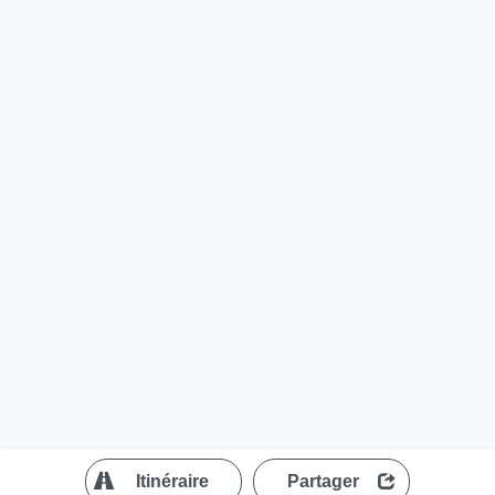
?
Itinéraire
Partager
MapLibre
| ©
OpenStreetMap contributors
200 m