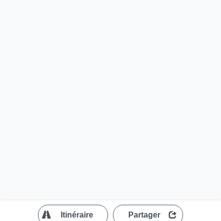
?
Itinéraire
Partager
MapLibre
| ©
OpenStreetMap contributors
200 m