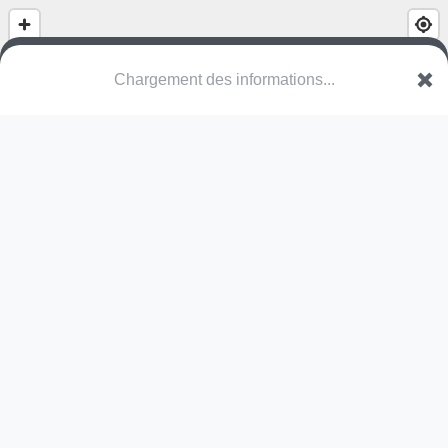
Parc aux Oiseaux
Rue Menotte
95150 Taverny
Une erreur ? Corrigez !
🌍
Découvrez cartes.app !
Pas encore de photo disponible,
postez la vôtre !
Ou tentez
Google Street View
Modules présents (OpenStreetMap)
station de fitness
Pas encore de commentaire disponible,
postez le vôtre !