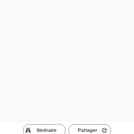
?
Itinéraire
Partager
MapLibre
| ©
OpenStreetMap contributors
200 m