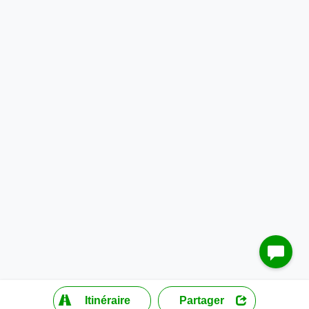
?
Itinéraire
Partager
MapLibre
| ©
OpenStreetMap contributors
200 m