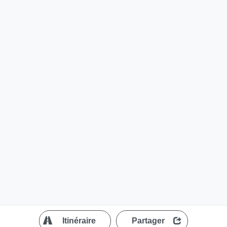
?
Itinéraire
Partager
MapLibre
| ©
OpenStreetMap contributors
200 m