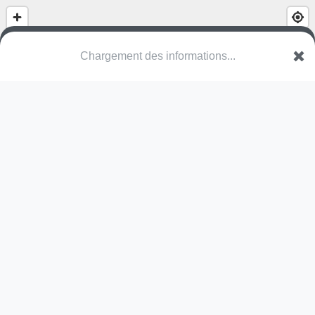
(nom inconnu)
Rue des Pins
88390 Chaumousey
Une erreur ? Corrigez !
🌍
Découvrez cartes.app !
Pas encore de photo disponible,
postez la vôtre !
Ou tentez
Google Street View
Pas encore de commentaire disponible,
postez le vôtre !