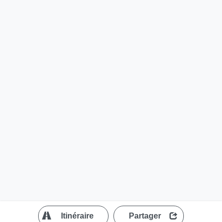
?
Itinéraire
Partager
MapLibre
| ©
OpenStreetMap contributors
200 m