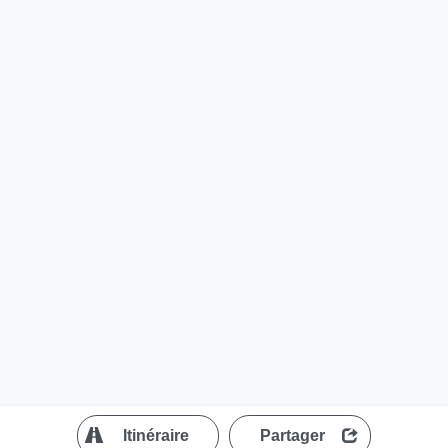
?
Itinéraire
Partager
MapLibre
| ©
OpenStreetMap contributors
200 m