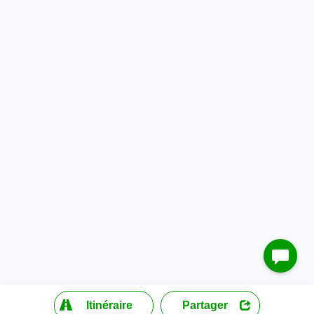
?
Itinéraire
Partager
MapLibre
| ©
OpenStreetMap contributors
200 m