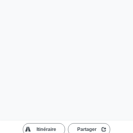
?
Itinéraire
Partager
MapLibre
| ©
OpenStreetMap contributors
200 m