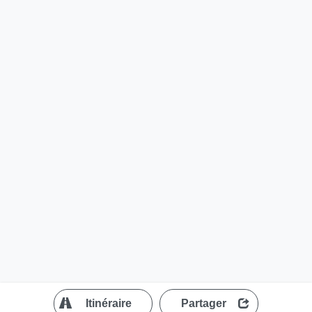
?
Itinéraire
Partager
MapLibre
| ©
OpenStreetMap contributors
200 m