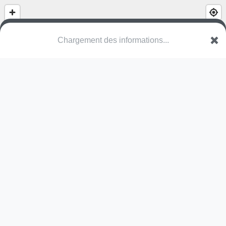
(nom inconnu)
Müllermattestrasse
3718 Kandersteg
Une erreur ? Corrigez !
🌍
Découvrez cartes.app !
Pas encore de photo disponible,
postez la vôtre !
Ou tentez
Google Street View
Pas encore de commentaire disponible,
postez le vôtre !