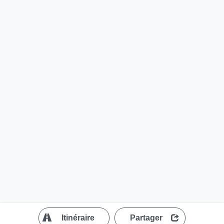
?
Itinéraire
Partager
MapLibre
| ©
OpenStreetMap contributors
200 m