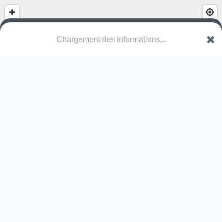
(nom inconnu)
Sentier de Corminjoz
1008 Prilly
Une erreur ? Corrigez !
🌍
Découvrez cartes.app !
Pas encore de photo disponible,
postez la vôtre !
Ou tentez
Google Street View
Modules présents (OpenStreetMap)
structure
Pas encore de commentaire disponible,
postez le vôtre !