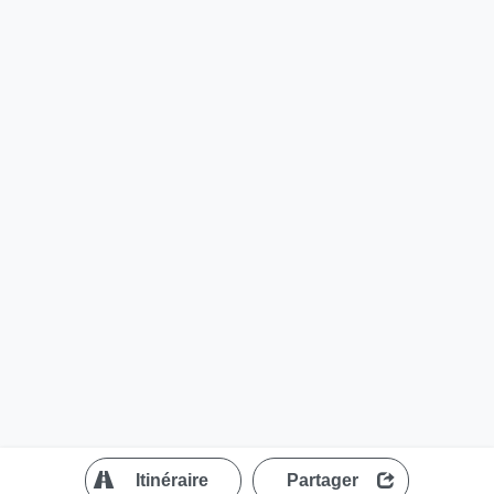
?
Itinéraire
Partager
MapLibre
| ©
OpenStreetMap contributors
200 m