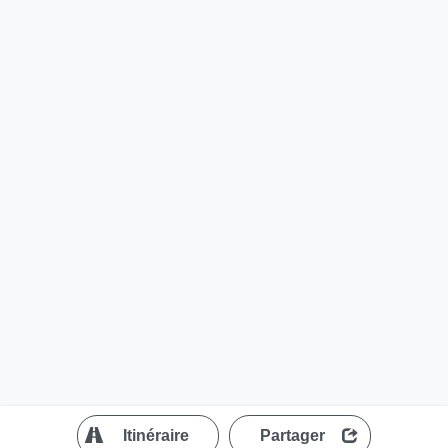
?
Itinéraire
Partager
MapLibre
| ©
OpenStreetMap contributors
300 m