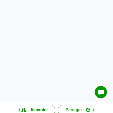
?
Itinéraire
Partager
MapLibre
| ©
OpenStreetMap contributors
200 m