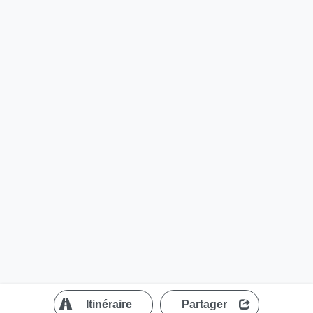
?
Itinéraire
Partager
MapLibre
| ©
OpenStreetMap contributors
200 m