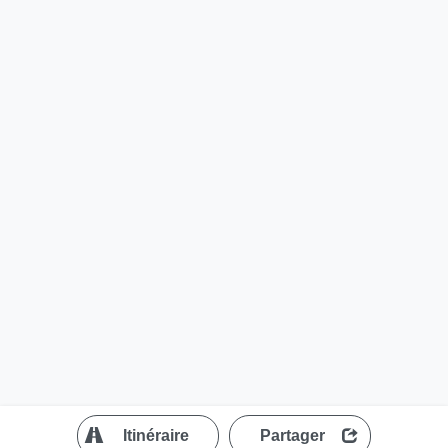
?
Itinéraire
Partager
MapLibre
| ©
OpenStreetMap contributors
200 m