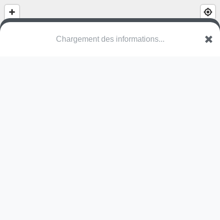
(nom inconnu)
Rue de la Tamise
67390 Marckolsheim
Une erreur ? Corrigez !
🌍
Découvrez cartes.app !
Pas encore de photo disponible,
postez la vôtre !
Ou tentez
Google Street View
Pas encore de commentaire disponible,
postez le vôtre !