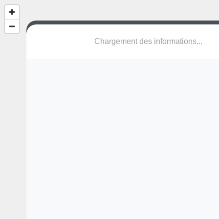
City-Stade
Impasse de Cavaillé
31330 Larra
Une erreur ? Corrigez !
🌍
Découvrez cartes.app !
Pas encore de photo disponible,
postez la vôtre !
Ou tentez
Google Street View
Modules présents (OpenStreetMap)
terrain multisports
Pas encore de commentaire disponible,
postez le vôtre !