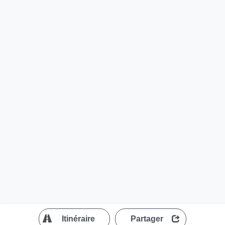
?
Itinéraire
Partager
MapLibre
| ©
OpenStreetMap contributors
200 m