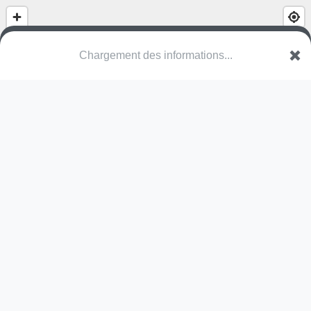
Sportpunt Zonnebos
VLI Genk
Une erreur ? Corrigez !
🌍
Découvrez cartes.app !
Pas encore de photo disponible,
postez la vôtre !
Ou tentez
Google Street View
Modules présents (OpenStreetMap)
station de fitness
Pas encore de commentaire disponible,
postez le vôtre !