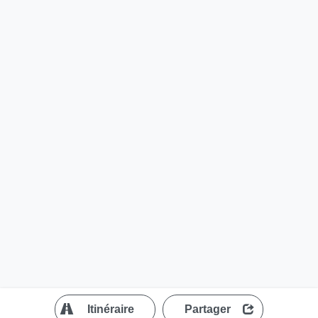
?
Itinéraire
Partager
MapLibre
| ©
OpenStreetMap contributors
200 m