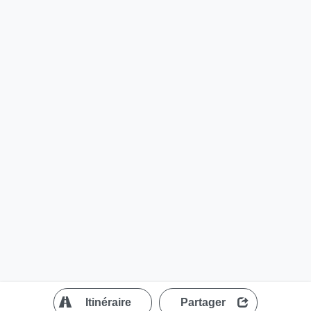
?
Itinéraire
Partager
MapLibre
| ©
OpenStreetMap contributors
200 m