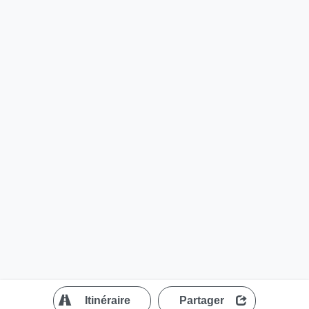
?
Itinéraire
Partager
MapLibre
| ©
OpenStreetMap contributors
300 m