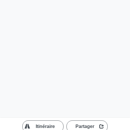
?
Itinéraire
Partager
MapLibre
| ©
OpenStreetMap contributors
300 m