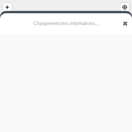
Parc de Koutio
Route Provinciale du Normandie E-1
98830 Dumbéa
Une erreur ? Corrigez !
🌍
Découvrez cartes.app !
Pas encore de photo disponible,
postez la vôtre !
Ou tentez
Google Street View
Pas encore de commentaire disponible,
postez le vôtre !