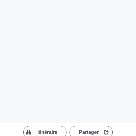
?
Itinéraire
Partager
MapLibre
| ©
OpenStreetMap contributors
200 m