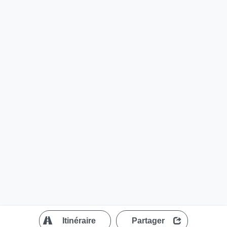
?
Itinéraire
Partager
MapLibre
| ©
OpenStreetMap contributors
200 m