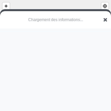
(nom inconnu)
Kerkdreef
1820 Steenokkerzeel
Une erreur ? Corrigez !
🌍
Découvrez cartes.app !
Pas encore de photo disponible,
postez la vôtre !
Ou tentez
Google Street View
Pas encore de commentaire disponible,
postez le vôtre !