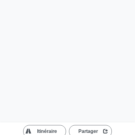
?
Itinéraire
Partager
MapLibre
| ©
OpenStreetMap contributors
200 m