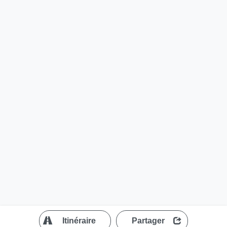
?
Itinéraire
Partager
MapLibre
| ©
OpenStreetMap contributors
200 m