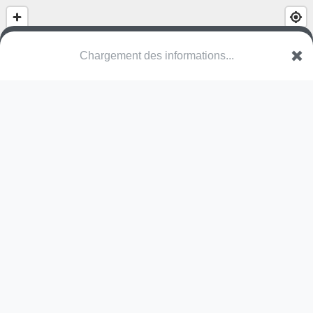
(nom inconnu)
D 952
57650 Havange
Une erreur ? Corrigez !
🌍
Découvrez cartes.app !
Pas encore de photo disponible,
postez la vôtre !
Ou tentez
Google Street View
Modules présents (OpenStreetMap)
toboggan
tyrolienne
balançoire
Pas encore de commentaire disponible,
postez le vôtre !