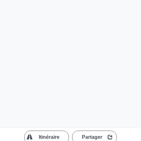
?
Itinéraire
Partager
MapLibre
| ©
OpenStreetMap contributors
200 m