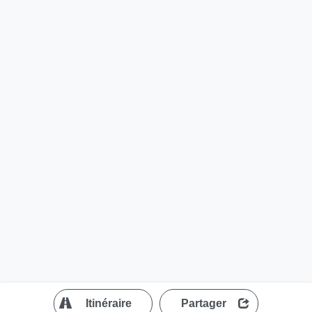
?
Itinéraire
Partager
MapLibre
| ©
OpenStreetMap contributors
200 m