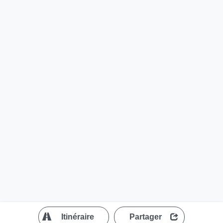
?
Itinéraire
Partager
MapLibre
| ©
OpenStreetMap contributors
300 m