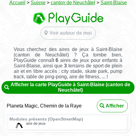
Accueil
>
Suisse
>
canton de Neuchâtel
>
Saint-Blaise
Voir autour de moi
Vous cherchez des aires de jeux à Saint-Blaise
(canton de Neuchâtel) ? Ça tombe bien,
PlayGuide connaît
6
aires de jeux pour enfants à
Saint-Blaise, ainsi que
3
terrains de sport de plein
air et en libre accès : city stade, skate park, pump
track, table de ping-pong, aire de fitness, ... !
Afficher la carte PlayGuide à Saint-Blaise (canton de
Neuchâtel)
Planeta Magic, Chemin de la Raye
Afficher
Modules présents (OpenStreetMap)
aire de jeux