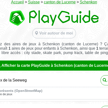
Accueil
>
Suisse
>
canton de Lucerne
>
Schenkon
Voir autour de moi
z des aires de jeux à Schenkon (canton de Lucerne) ? Ç
nnaît
1
aires de jeux pour enfants à Schenkon, ainsi que
1
terra
n libre accès : city stade, skate park, pump track, table de pin
Afficher la carte PlayGuide à Schenkon (canton de Lucern
ux de la Seeweg
présents (OpenStreetMap)
re de jeux