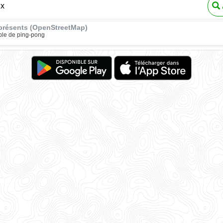
ux
présents (OpenStreetMap)
ble de ping-pong