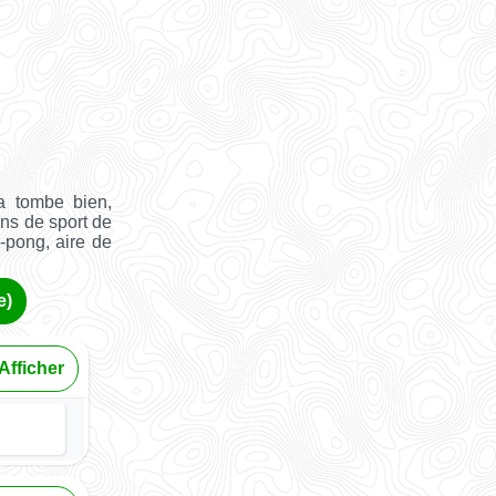
a tombe bien,
ins de sport de
g-pong, aire de
e)
Afficher