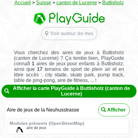
Accueil
>
Suisse
>
canton de Lucerne
>
Buttisholz
Voir autour de moi
Vous cherchez des aires de jeux à Buttisholz
(canton de Lucerne) ? Ça tombe bien, PlayGuide
connaît
1
aires de jeux pour enfants à Buttisholz,
ainsi que
17
terrains de sport de plein air et en
libre accès : city stade, skate park, pump track,
table de ping-pong, aire de fitness, ... !
Afficher la carte PlayGuide à Buttisholz (canton de
Lucerne)
Aire de jeux de la Neuhusstrasse
Afficher
Modules présents (OpenStreetMap)
aire de jeux